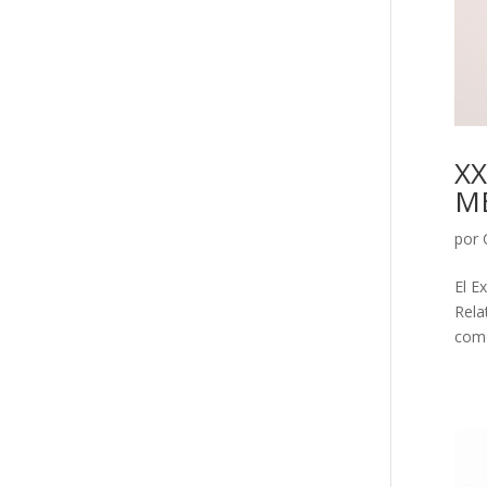
XX
M
por
El E
Rela
como