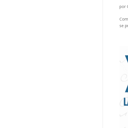
por
Como
se p