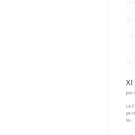
XI
por
La C
ya c
su...