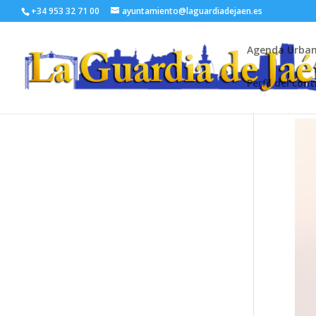
+34 953 32 71 00
ayuntamiento@laguardiadejaen.es
Agenda Urba
Perfil del con