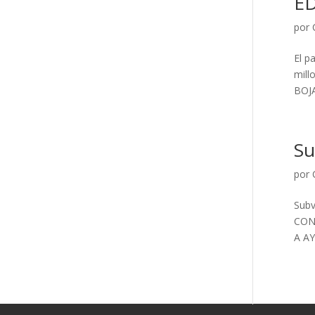
ED
por
El p
mill
BOJA
Su
por
Subv
CON
A A