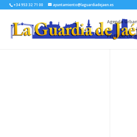
+34 953 32 71 00
ayuntamiento@laguardiadejaen.es
Agenda Urba
Perfil del con