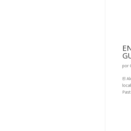
E
G
por
El A
loca
Past