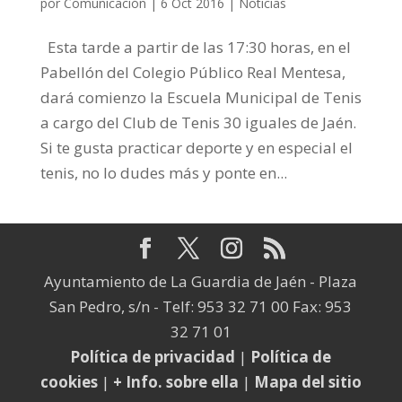
por
Comunicación
|
6 Oct 2016
|
Noticias
Esta tarde a partir de las 17:30 horas, en el
Pabellón del Colegio Público Real Mentesa,
dará comienzo la Escuela Municipal de Tenis
a cargo del Club de Tenis 30 iguales de Jaén.
Si te gusta practicar deporte y en especial el
tenis, no lo dudes más y ponte en...
Ayuntamiento de La Guardia de Jaén - Plaza
San Pedro, s/n - Telf: 953 32 71 00 Fax: 953
32 71 01
Política de privacidad
|
Política de
cookies
|
+ Info. sobre ella
|
Mapa del sitio