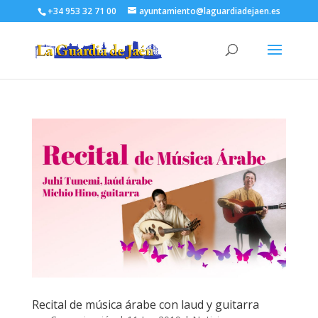
+34 953 32 71 00
ayuntamiento@laguardiadejaen.es
Recital de música árabe con laud y guitarra