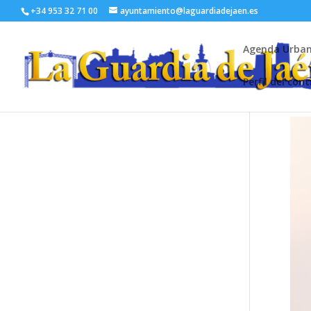
+34 953 32 71 00
ayuntamiento@laguardiadejaen.es
Agenda Urba
Perfil del con