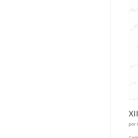
XI
por
Como