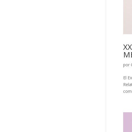
XX
M
por
El E
Rela
como