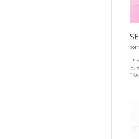
SE
por
El m
los 
TRAB