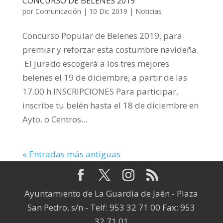
CONCURSO DE BELENES 2019
por
Comunicación
|
10 Dic 2019
|
Noticias
Concurso Popular de Belenes 2019, para
premiar y reforzar esta costumbre navideña.
El jurado escogerá a los tres mejores
belenes el 19 de diciembre, a partir de las
17.00 h INSCRIPCIONES Para participar,
inscribe tu belén hasta el 18 de diciembre en
Ayto. o Centros...
« Entradas más antiguas
Ayuntamiento de La Guardia de Jaén - Plaza
San Pedro, s/n - Telf: 953 32 71 00 Fax: 953
32 71 01